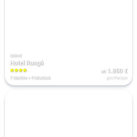
Island
Hotel Rangá
1.850
€
ab
4
7 Nächte
+
Frühstück
pro Person