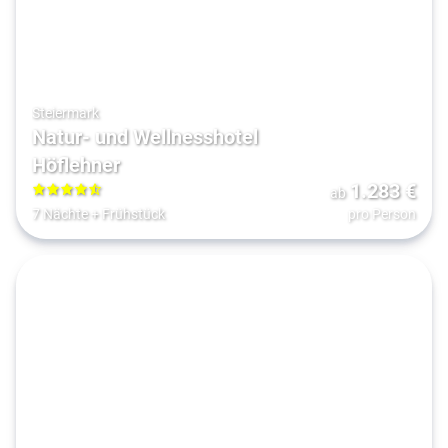
Steiermark
Natur- und Wellnesshotel
Höflehner
1.283
€
ab
4.5
7 Nächte
+
Frühstück
pro Person