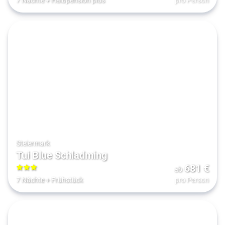
Steiermark
Tui Blue Schladming
681
€
ab
3
7 Nächte
+
Frühstück
pro Person