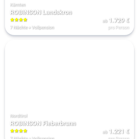
Kärnten
ROBINSON Landskron
1.729
€
ab
4
7 Nächte
+
Vollpension
pro Person
Nordtirol
ROBINSON Fieberbrunn
1.221
€
ab
4
7 Nächte
+
Vollpension
pro Person