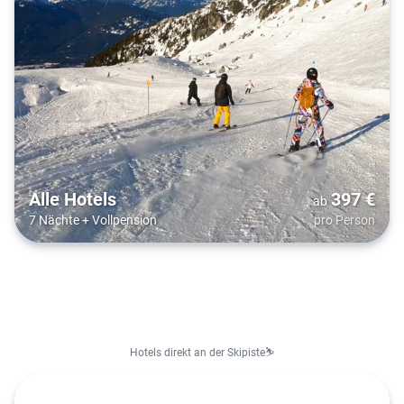
Alle Hotels
397
€
ab
7 Nächte
+
Vollpension
pro Person
Hotels direkt an der Skipiste⛷️