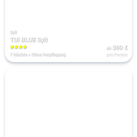
Sylt
TUI BLUE Sylt
399
€
ab
4
7 Nächte
+
Ohne Verpflegung
pro Person