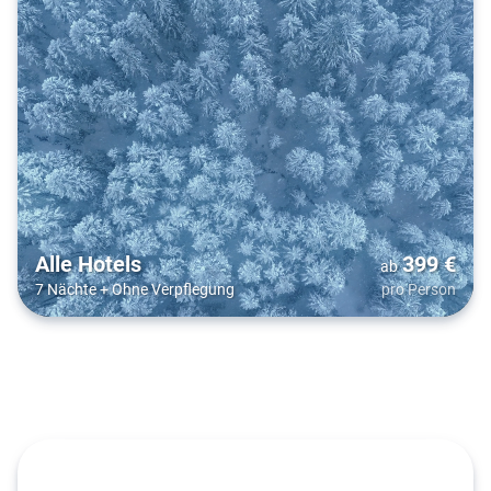
Alle Hotels
399
€
ab
7 Nächte
+
Ohne Verpflegung
pro Person