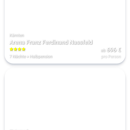
Kärnten
Arena Franz Ferdinand Nassfeld
696
€
ab
4
7 Nächte
+
Halbpension
pro Person