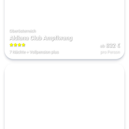
Oberösterreich
Aldiana Club Ampflwang
832
€
ab
4
7 Nächte
+
Vollpension plus
pro Person