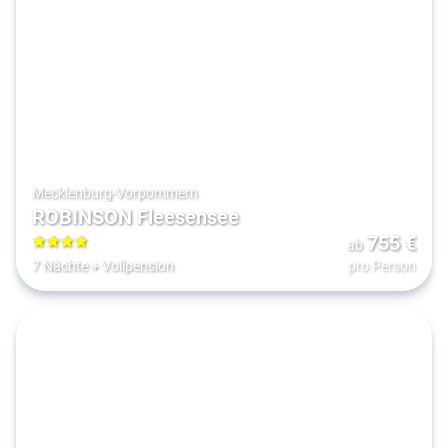
Mecklenburg-Vorpommern
ROBINSON Fleesensee
755
€
ab
4
7 Nächte
+
Vollpension
pro Person