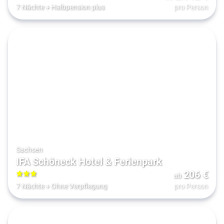
5
7 Nächte
+
Halbpension plus
pro Person
Sachsen
IFA Schöneck Hotel & Ferienpark
206
€
ab
3
7 Nächte
+
Ohne Verpflegung
pro Person