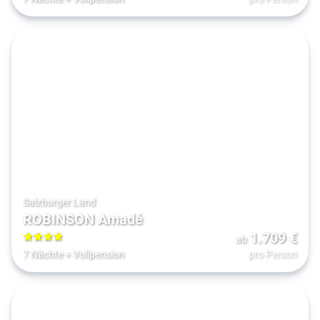
Salzburger Land
ROBINSON Amadé
1.709
€
ab
4
7 Nächte
+
Vollpension
pro Person