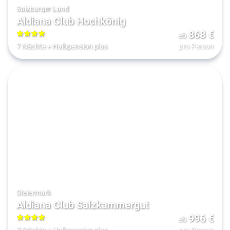
Salzburger Land
Aldiana Club Hochkönig
868
€
ab
4
7 Nächte
+
Halbpension plus
pro Person
Steiermark
Aldiana Club Salzkammergut
996
€
ab
4
7 Nächte
+
Halbpension plus
pro Person