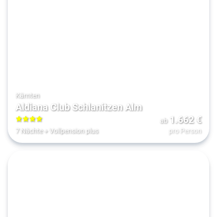
Kärnten
Aldiana Club Schlanitzen Alm
1.662
€
ab
4
7 Nächte
+
Vollpension plus
pro Person