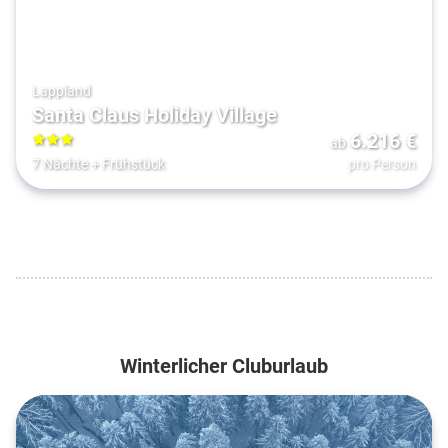
Lappland
Santa Claus Holiday Village
6.216
€
ab
3
7 Nächte
+
Frühstück
pro Person
Winterlicher Cluburlaub