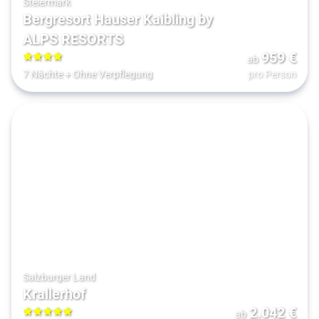
Steiermark
Bergresort Hauser Kaibling by
ALPS RESORTS
959
€
ab
4
7 Nächte
+
Ohne Verpflegung
pro Person
Salzburger Land
Krallerhof
2.042
€
ab