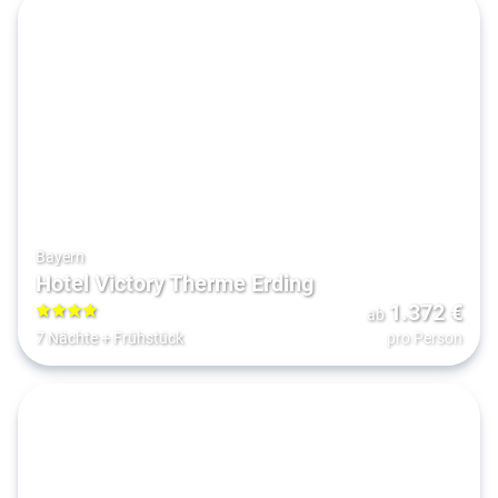
Bayern
Hotel Victory Therme Erding
1.372
€
ab
4
7 Nächte
+
Frühstück
pro Person