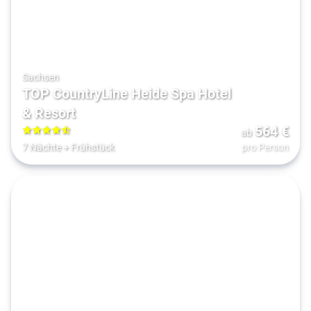
Sachsen
TOP CountryLine Heide Spa Hotel
& Resort
564
€
ab
4.5
7 Nächte
+
Frühstück
pro Person