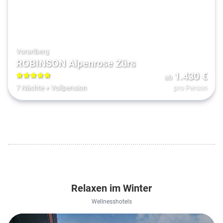
Vorarlberg
ROBINSON Alpenrose Zürs
1.430
€
ab
5
7 Nächte
+
Vollpension
pro Person
Relaxen im Winter
Wellnesshotels