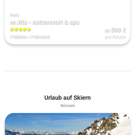
Harz
re.vita - naturresort & spa
598
€
ab
5
7 Nächte
+
Frühstück
pro Person
Urlaub auf Skiern
Skihotels