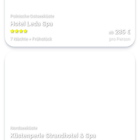
Polnische Ostseeküste
Hotel Leda Spa
285
€
ab
4
7 Nächte
+
Frühstück
pro Person
Nordseeküste
Küstenperle Strandhotel & Spa