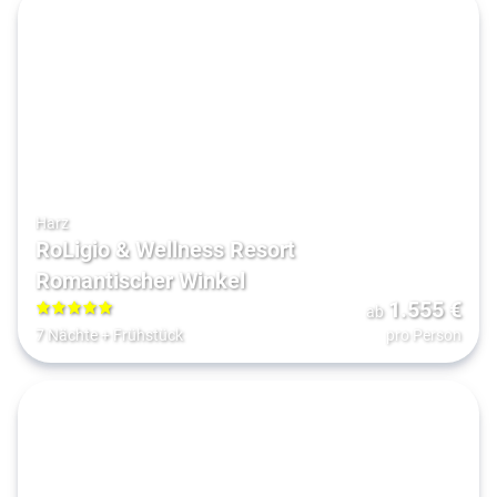
Harz
RoLigio & Wellness Resort
Romantischer Winkel
1.555
€
ab
5
7 Nächte
+
Frühstück
pro Person