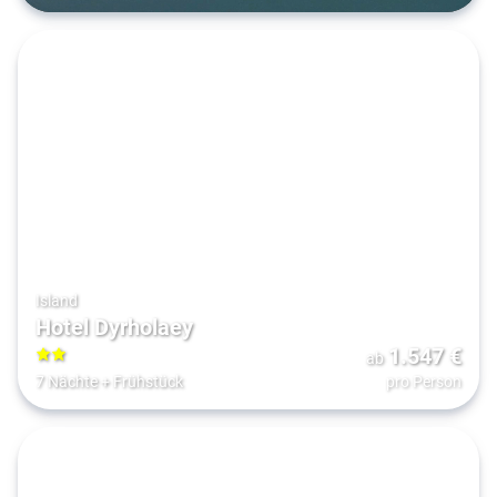
Island
Hotel Dyrholaey
1.547
€
ab
2
7 Nächte
+
Frühstück
pro Person