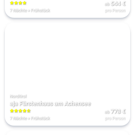
544
€
ab
4
7 Nächte
+
Frühstück
pro Person
Nordtirol
aja Fürstenhaus am Achensee
778
€
ab
4.5
7 Nächte
+
Frühstück
pro Person