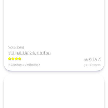
Vorarlberg
TUI BLUE Montafon
616
€
ab
4
7 Nächte
+
Frühstück
pro Person