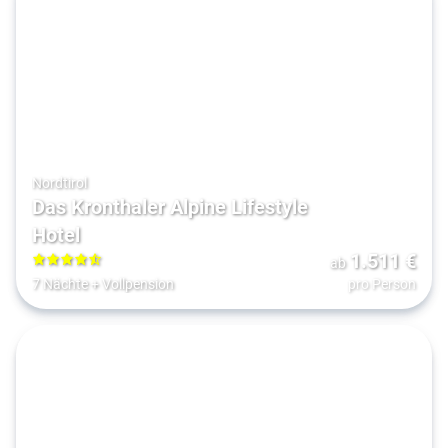
Nordtirol
Das Kronthaler Alpine Lifestyle
Hotel
1.511
€
ab
4.5
7 Nächte
+
Vollpension
pro Person