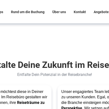
ps
Rund um die Buchung
Über uns
Kontakt
Angebote
alte Deine Zukunft im Reis
Entfalte Dein Potenzial in der Reisebranche!
 möchtest diese in Deiner
Unser engagiertes Team leb
! Im Reisebüro gestalten wir
zu unseren Kunden. Egal, o
Reiseträume zu
hnen, ihre
die Branche einsteigen möc
Perspektive
. Wir setzen au