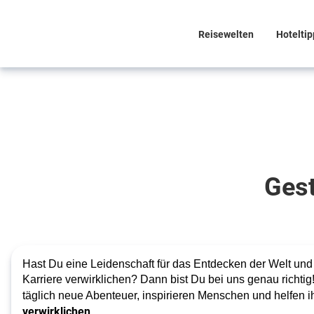
Reisewelten
Hoteltip
Deine Karriere,
Deine
Entfaltung
Gest
Gestalte
deine
Zukunft in
Hast Du eine Leidenschaft für das Entdecken der Welt und
einer
Karriere verwirklichen? Dann bist Du bei uns genau richtig
Branche,
täglich neue Abenteuer, inspirieren Menschen und helfen i
verwirklichen
.