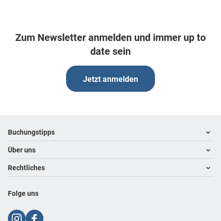
Zum Newsletter anmelden und immer up to
date sein
Jetzt anmelden
Footer
Footer navigation
Buchungstipps
Über uns
Warum im Reisebüro buchen
Hoteltipps
Rechtliches
Kontakt
Reisewelten
Über uns
Impressum
Folge uns
Karriere
Datenschutz
AGB