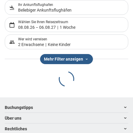
Ihr Ankunftsflughafen
Beliebiger Ankunftsflughäfen
Wählen Sie Ihren Reisezeitraum
08.08.26
–
06.08.27
1 Woche
Wer wird verreisen
2 Erwachsene
Keine Kinder
Mehr Filter anzeigen
Footer
Footer navigation
Buchungstipps
Über uns
Warum im Reisebüro buchen
Hoteltipps
Rechtliches
Kontakt